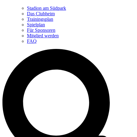
Stadion am Südpark
Das Clubheim
Trainingsplan
Spielplan
Für Sponsoren
Mitglied werden
FAQ