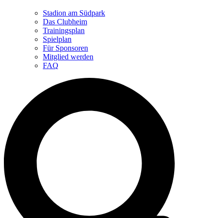
Stadion am Südpark
Das Clubheim
Trainingsplan
Spielplan
Für Sponsoren
Mitglied werden
FAQ