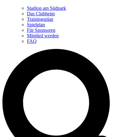
Stadion am Südpark
Das Clubheim
Trainingsplan
Spielplan
Für Sponsoren
Mitglied werden
FAQ