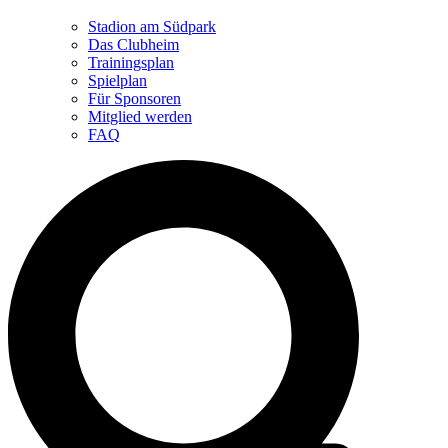
Stadion am Südpark
Das Clubheim
Trainingsplan
Spielplan
Für Sponsoren
Mitglied werden
FAQ