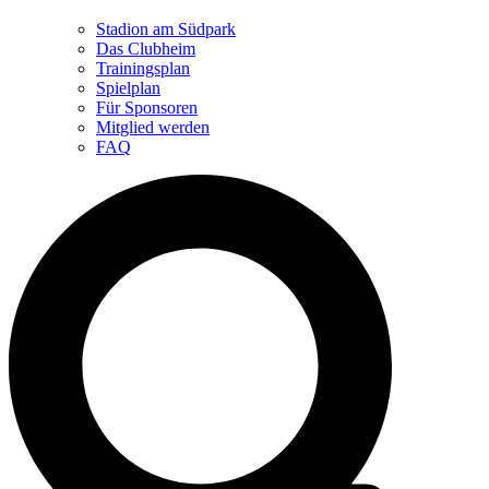
Stadion am Südpark
Das Clubheim
Trainingsplan
Spielplan
Für Sponsoren
Mitglied werden
FAQ