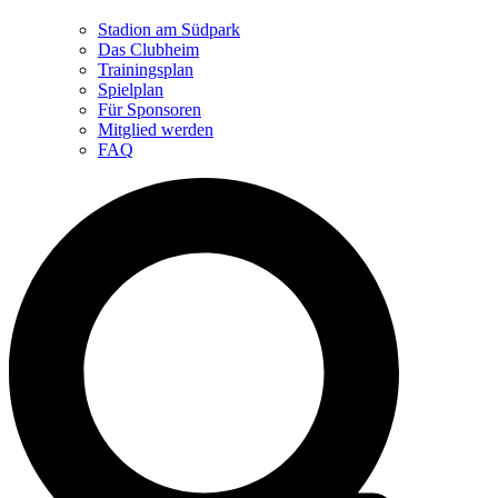
Stadion am Südpark
Das Clubheim
Trainingsplan
Spielplan
Für Sponsoren
Mitglied werden
FAQ