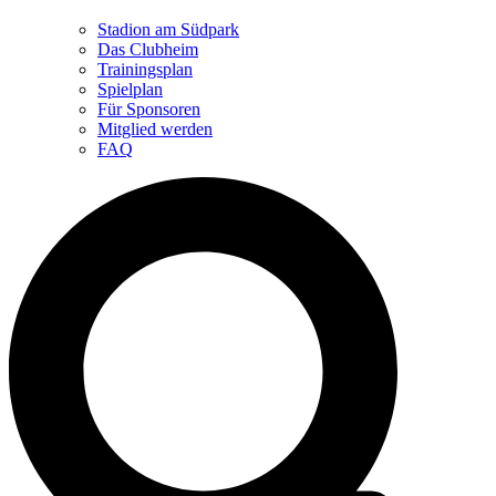
Stadion am Südpark
Das Clubheim
Trainingsplan
Spielplan
Für Sponsoren
Mitglied werden
FAQ