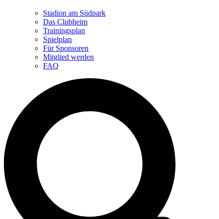
Stadion am Südpark
Das Clubheim
Trainingsplan
Spielplan
Für Sponsoren
Mitglied werden
FAQ