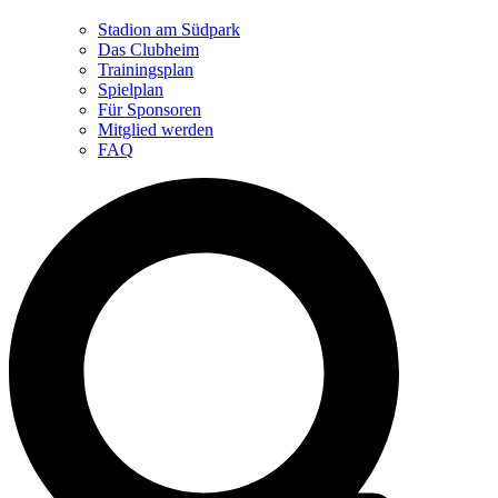
Stadion am Südpark
Das Clubheim
Trainingsplan
Spielplan
Für Sponsoren
Mitglied werden
FAQ