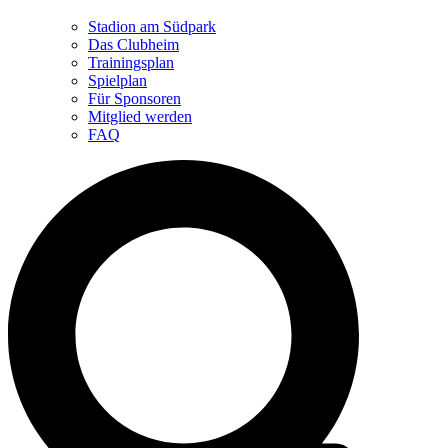
Stadion am Südpark
Das Clubheim
Trainingsplan
Spielplan
Für Sponsoren
Mitglied werden
FAQ