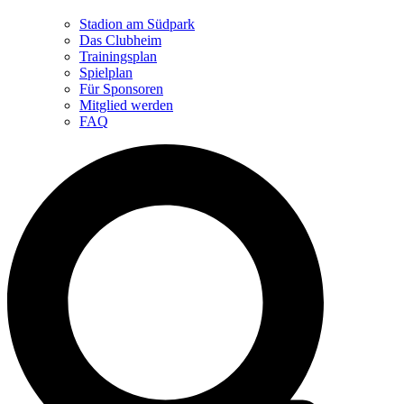
Stadion am Südpark
Das Clubheim
Trainingsplan
Spielplan
Für Sponsoren
Mitglied werden
FAQ