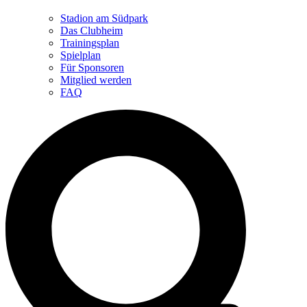
Stadion am Südpark
Das Clubheim
Trainingsplan
Spielplan
Für Sponsoren
Mitglied werden
FAQ