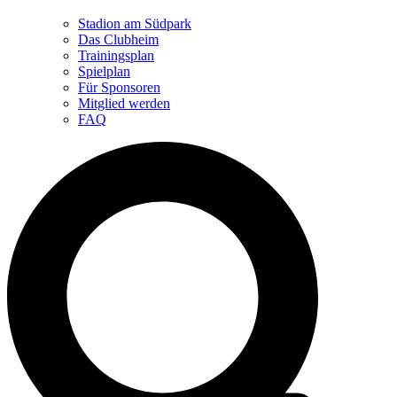
Stadion am Südpark
Das Clubheim
Trainingsplan
Spielplan
Für Sponsoren
Mitglied werden
FAQ